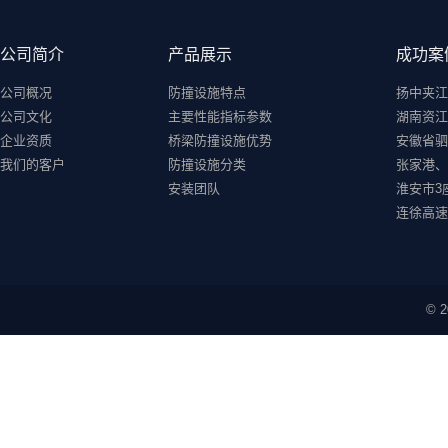
公司简介
产品展示
成功案
公司概况
防撞设施特点
扬中夹江二
公司文化
主要性能指标参数
湖南资江
企业资质
桥梁防撞设施优势
安徽省驷
我们的客户
防撞设施分类
张家港、
安装团队
淮安市3
连徐高速
©